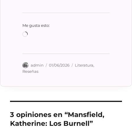
Me gusta esto:
Cargando...
Autor
Publicado
Categorías
admin
01/06/2026
Literatura
,
el
Reseñas
3 opiniones en “Mansfield,
Katherine: Los Burnell”