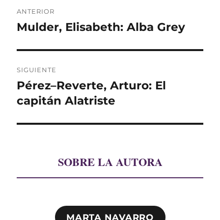
Navegación
ANTERIOR
de
Mulder, Elisabeth: Alba Grey
Entrada
anterior:
entradas
SIGUIENTE
Pérez–Reverte, Arturo: El
Entrada
siguiente:
capitán Alatriste
SOBRE LA AUTORA
MARTA NAVARRO