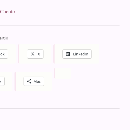
 Cuento
rtir!
ook
X
LinkedIn
y
Más