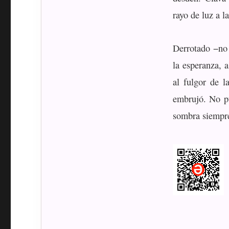
rayo de luz a l
Derrotado −no 
la esperanza, 
al fulgor de l
embrujó. No pu
sombra siempr