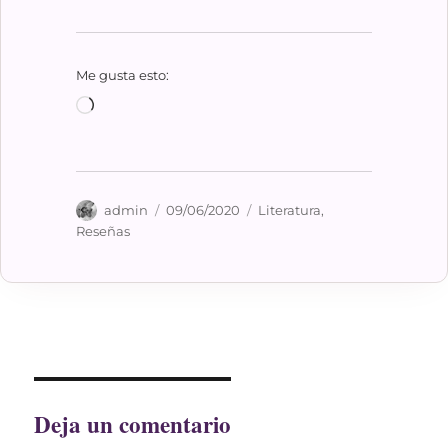
Me gusta esto:
Cargando...
Autor
Publicado
Categorías
admin
09/06/2020
Literatura
,
el
Reseñas
Deja un comentario