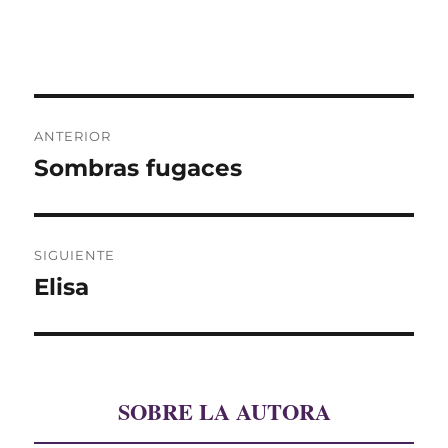
Navegación
ANTERIOR
de
Sombras fugaces
Entrada
anterior:
entradas
SIGUIENTE
Elisa
Entrada
siguiente:
SOBRE LA AUTORA